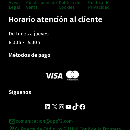
Aviso
Condiciones de
Política de
Política de
Legal
venta
Cookies
Privacidad
Horario atención al cliente
De lunes a jueves
8:00h - 15:00h
Métodos de pago
Síguenos
comunicacion@opp72.com
C/ Puerta de Cádiz, nº 5 11140 Conil de la Frontera