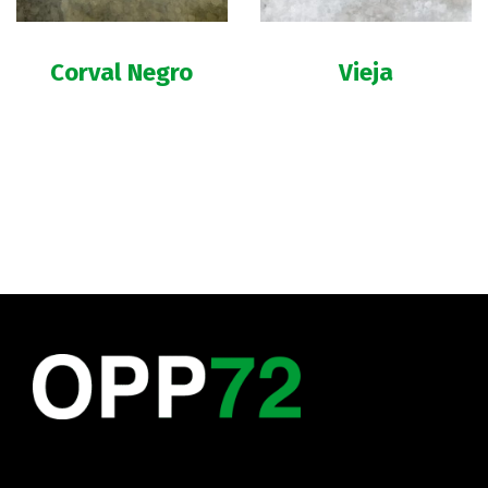
Corval Negro
Vieja